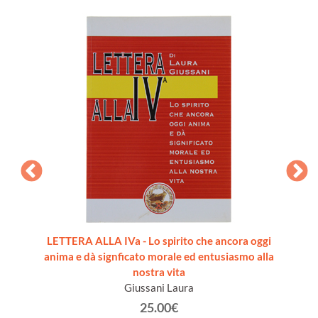
io del
LETTERA ALLA IVa - Lo spirito che ancora oggi
PER L
45
anima e dà signficato morale ed entusiasmo alla
B
nostra vita
Giussani Laura
25.00€