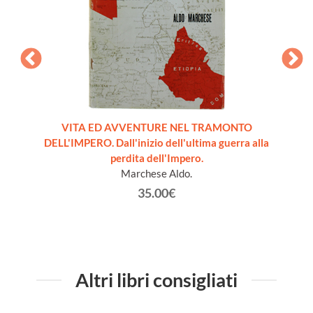
se]
VITA ED AVVENTURE NEL TRAMONTO
CRIMI
DELL'IMPERO. Dall'inizio dell'ultima guerra alla
DI NOVA
perdita dell'Impero.
Marchese Aldo.
35.00€
Altri libri consigliati