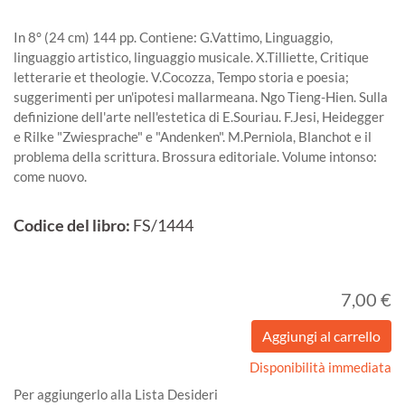
In 8° (24 cm) 144 pp. Contiene: G.Vattimo, Linguaggio,
linguaggio artistico, linguaggio musicale. X.Tilliette, Critique
letterarie et theologie. V.Cocozza, Tempo storia e poesia;
suggerimenti per un'ipotesi mallarmeana. Ngo Tieng-Hien. Sulla
definizione dell'arte nell'estetica di E.Souriau. F.Jesi, Heidegger
e Rilke "Zwiesprache" e "Andenken". M.Perniola, Blanchot e il
problema della scrittura. Brossura editoriale. Volume intonso:
come nuovo.
Codice del libro:
FS/1444
7,00 €
Disponibilità immediata
Per aggiungerlo alla Lista Desideri