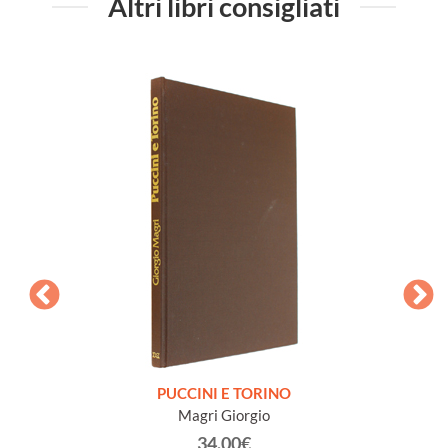
Altri libri consigliati
dia
PUCCINI E TORINO
SIS
afiche
Magri Giorgio
DE
Imp
34.00€