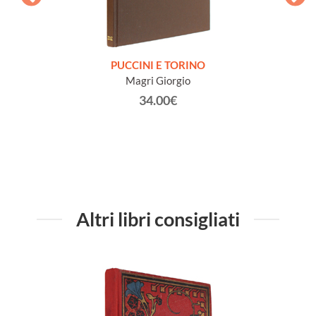
COLE,
PUCCINI E TORINO
SIS
w]
Magri Giorgio
DE
Imp
34.00€
Altri libri consigliati