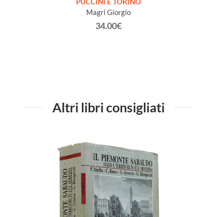
COLE,
PUCCINI E TORINO
SIS
w]
Magri Giorgio
DE
Imp
34.00€
Altri libri consigliati