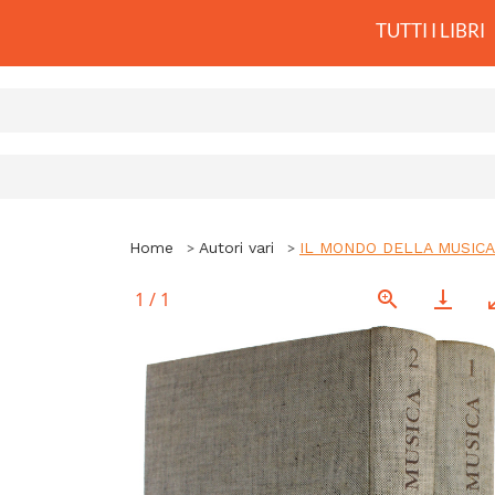
TUTTI I LIBRI
Home
Autori vari
IL MONDO DELLA MUSICA. E
1
/
1