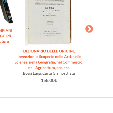
MPIANI
GGI di
rature
DIZIONARIO DELLE ORIGINI,
IL GRANDE D
Invenzioni e Scoperte nelle Arti, nelle
DELLA LINGU
Scienze, nella Geografia, nel Commercio,
riserv
nell'Agricoltura, ecc. ecc.
Bossi Luigi, Carta Giambattista
158.00€