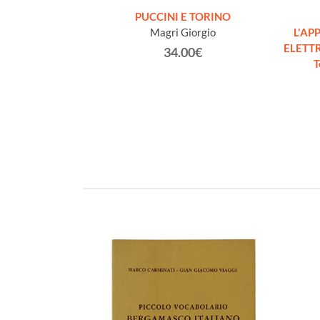
ND: BUSSETO,
PUCCINI E TORINO
ATA [english
Magri Giorgio
L'AP
 new]
ELETTR
rrado
34.00€
T
€