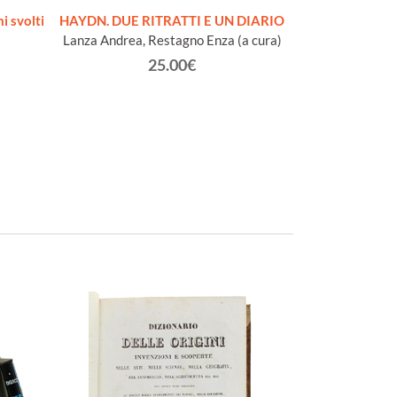
 svolti
HAYDN. DUE RITRATTI E UN DIARIO
G.S.BACH. 
Lanza Andrea, Restagno Enza (a cura)
Schwe
25.00€