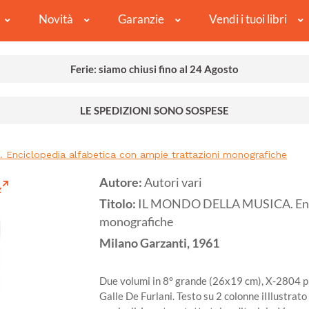
Novità
Garanzie
Vendi i tuoi libri
Ferie: siamo chiusi fino al 24 Agosto
LE SPEDIZIONI SONO SOSPESE
nciclopedia alfabetica con ampie trattazioni monografiche
Autore:
Autori vari
Titolo:
IL MONDO DELLA MUSICA. Encicl
monografiche
Milano
Garzanti,
1961
Due volumi in 8° grande (26x19 cm), X-2804 pp
Galle De Furlani. Testo su 2 colonne iIllustrato c