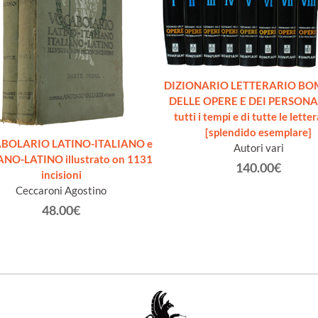
DIZIONARIO LETTERARIO BO
DELLE OPERE E DEI PERSONA
tutti i tempi e di tutte le lette
[splendido esemplare]
BOLARIO LATINO-ITALIANO e
Autori vari
ANO-LATINO illustrato on 1131
140.00€
incisioni
Ceccaroni Agostino
48.00€