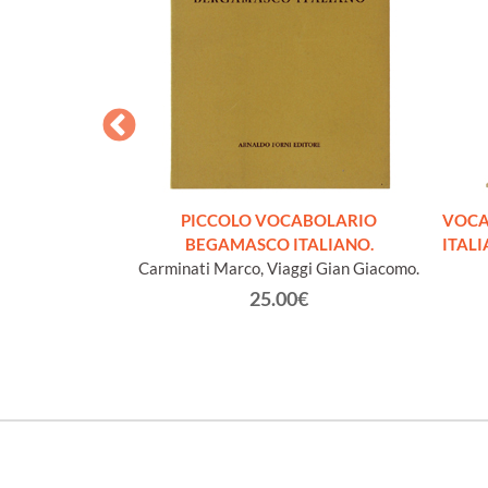
. Supplemento
PICCOLO VOCABOLARIO
VOCA
i. 5a edizione
BEGAMASCO ITALIANO.
ITALI
umentata.
Carminati Marco, Viaggi Gian Giacomo.
redo.
25.00€
€