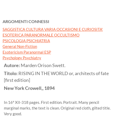
ARGOMENTI CONNESSI
SAGGISTICA CULTURA VARIA OCCASIONI E CURIOSITA'
ESOTERICA PARANORMALE OCCULTISMO
PSICOLOGIA PSICHIATRIA
General Non-Fiction
Esotericism Paranormal ESP
Psychology Psychiatry
Autore:
Marden Orison Swett.
Titolo:
RISING IN THE WORLD or, architects of fate
[first edition]
New York
Crowell,,
1894
In 16º XII-318 pages. First edition. Portrait. Many pencil
marginal marks, the text is clean. Original red cloth, gilted title.
Very good.