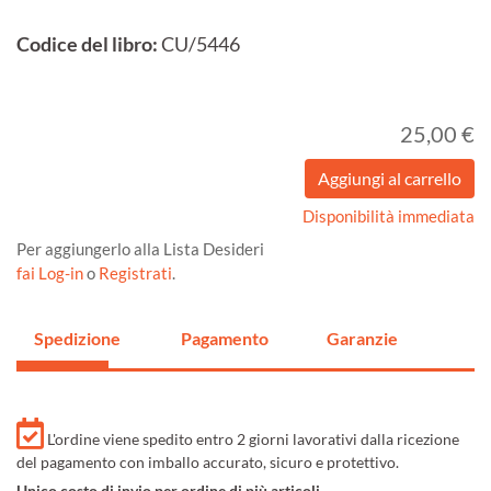
Codice del libro:
CU/5446
25,00 €
Disponibilità immediata
Per aggiungerlo alla Lista Desideri
fai Log-in
o
Registrati
.
Spedizione
Pagamento
Garanzie
L'ordine viene spedito entro 2 giorni lavorativi dalla ricezione
del pagamento con imballo accurato, sicuro e protettivo.
Unico costo di invio per ordine di più articoli.