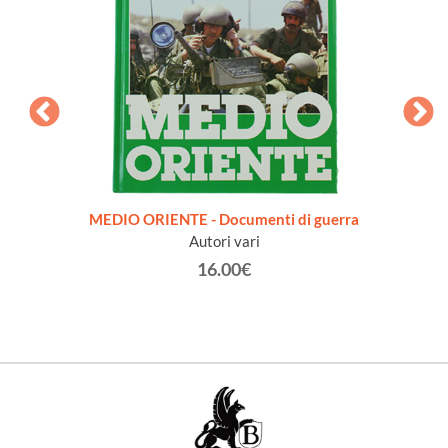
998.
MEDIO ORIENTE - Documenti di guerra
LA P
Autori vari
16.00€