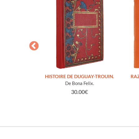
S FIGURES
HISTOIRE DE DUGUAY-TROUIN.
RAZ
'HOMMES ED
De Bona Felix.
e et technique
30.00€
roz Edmond.
0€