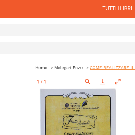
TUTTI I LIBRI
Home
Melegari Enzo
COME REALIZZARE IL
1
/
1