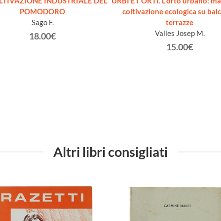
LTIVAZIONE INDUSTRIALE DEL
URBI ET ORTI. L'orto urbano: ma
POMODORO
coltivazione ecologica su balc
Sago F.
terrazze
Valles Josep M.
18.00€
15.00€
Altri libri consigliati