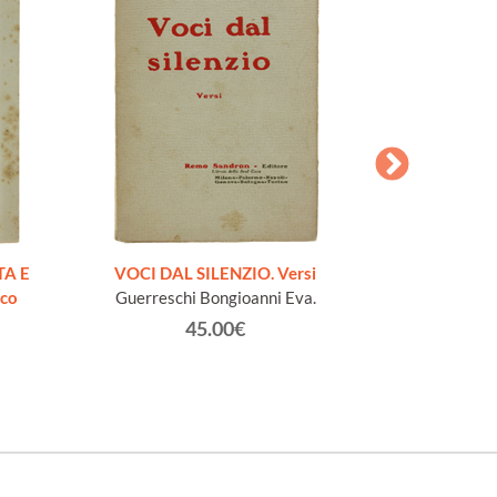
AESOPI PH
FABULAE quo
TA E
VOCI DAL SILENZIO. Versi
page
ico
Guerreschi Bongioanni Eva.
45.00€