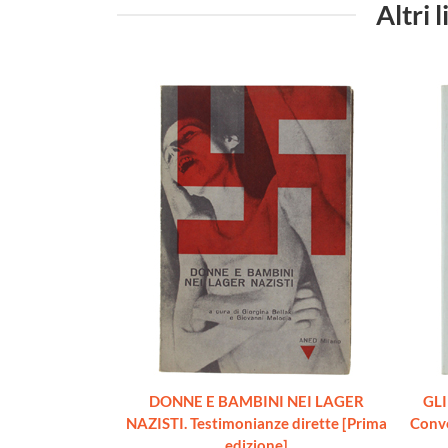
Altri 
DONNE E BAMBINI NEI LAGER
GLI
NAZISTI. Testimonianze dirette [Prima
Conve
edizione]