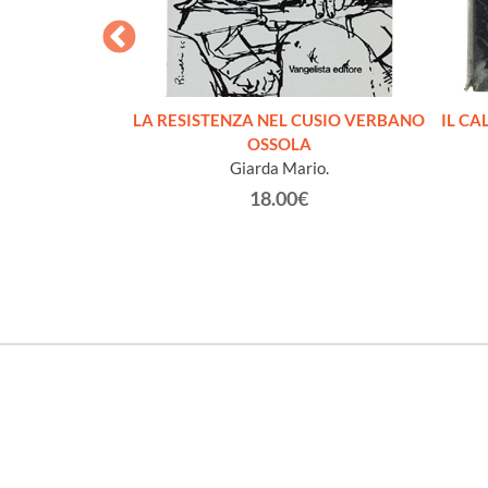
I LAGER
LA RESISTENZA NEL CUSIO VERBANO
IL CA
ippe
OSSOLA
Giarda Mario.
€
18.00€