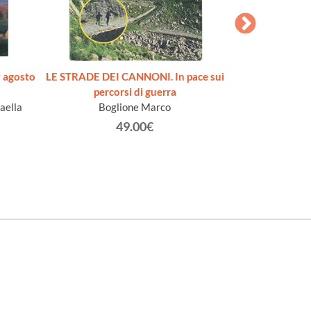
 agosto
LE STRADE DEI CANNONI. In pace sui
SECONDO RIS
percorsi di guerra
occasione della M
aella
Boglione Marco
figurative de
nell'anno Centen
49.00€