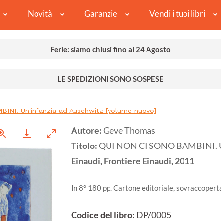
Novità
Garanzie
Vendi i tuoi libri
Ferie: siamo chiusi fino al 24 Agosto
LE SPEDIZIONI SONO SOSPESE
INI. Un'infanzia ad Auschwitz [volume nuovo]
Autore:
Geve Thomas
Titolo:
QUI NON CI SONO BAMBINI. Un'
Einaudi, Frontiere Einaudi,
2011
In 8° 180 pp. Cartone editoriale, sovraccope
Codice del libro:
DP/0005