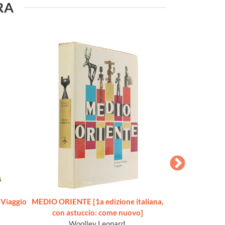
URA
Viaggio
MEDIO ORIENTE [1a edizione italiana,
INDIA. Cinquemil
con astuccio: come nuovo]
[1a edi
Woolley Leonard.
Goe