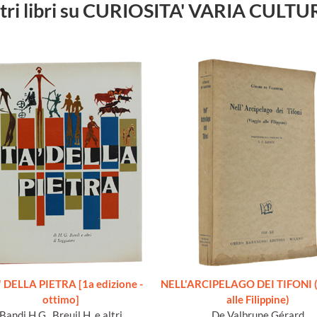
tri libri su CURIOSITA' VARIA CULT
 DELLA PIETRA [1a edizione -
NELL'ARCIPELAGO DEI TIFONI (
ottimo]
alle Filippine)
Bandi H.G., Breuil H. e altri
De Valbrune Gérard