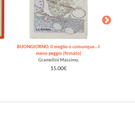
BUONGIORNO. Il meglio o comunque... il
LA STAMPA. I
meno peggio (firmato)
Dentro e olt
Gramellini Massimo.
15.00€