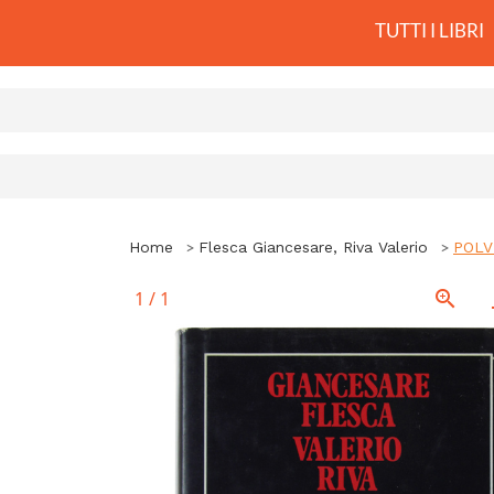
TUTTI I LIBRI
Home
Flesca Giancesare, Riva Valerio
POLVE
1
/
1