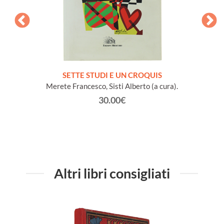
NA e
SETTE STUDI E UN CROQUIS
L
io Conte
Merete Francesco, Sisti Alberto (a cura).
30.00€
Altri libri consigliati