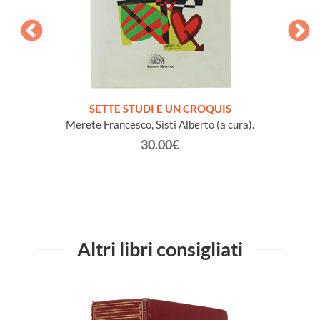
NA e
SETTE STUDI E UN CROQUIS
L
io Conte
Merete Francesco, Sisti Alberto (a cura).
30.00€
Altri libri consigliati