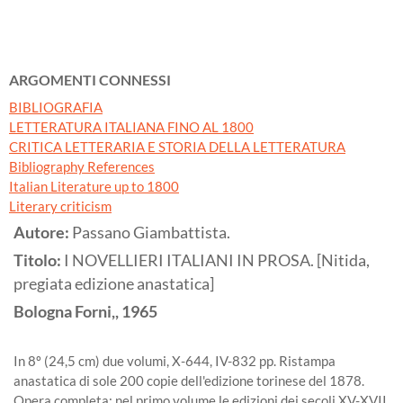
ARGOMENTI CONNESSI
BIBLIOGRAFIA
LETTERATURA ITALIANA FINO AL 1800
CRITICA LETTERARIA E STORIA DELLA LETTERATURA
Bibliography References
Italian Literature up to 1800
Literary criticism
Autore:
Passano Giambattista.
Titolo:
I NOVELLIERI ITALIANI IN PROSA. [Nitida,
pregiata edizione anastatica]
Bologna
Forni,,
1965
In 8º (24,5 cm) due volumi, X-644, IV-832 pp. Ristampa
anastatica di sole 200 copie dell'edizione torinese del 1878.
Opera completa: nel primo volume le edizioni dei secoli XV-XVII,