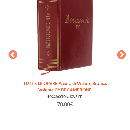
L
etta da
TUTTE LE OPERE A cura di Vittore Branca.
Volume IV: DECAMERONE
Boccaccio Giovanni
70.00€