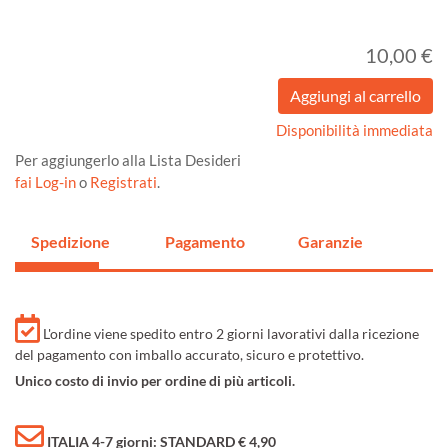
10,00 €
Disponibilità immediata
Per aggiungerlo alla Lista Desideri
fai Log-in
o
Registrati
.
Spedizione
Pagamento
Garanzie
L'ordine viene spedito entro 2 giorni lavorativi dalla ricezione
del pagamento con imballo accurato, sicuro e protettivo.
Unico costo di invio per ordine di più articoli.
ITALIA 4-7 giorni: STANDARD € 4,90