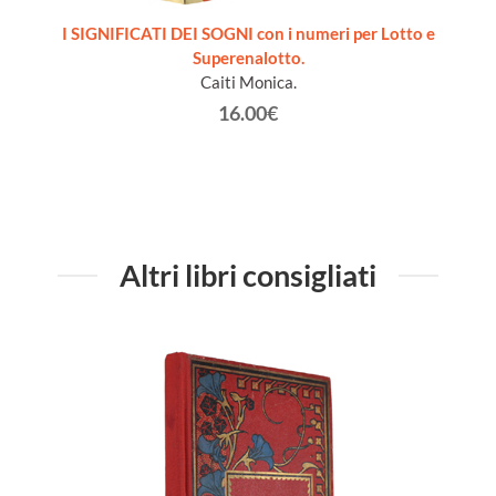
rs of
I SIGNIFICATI DEI SOGNI con i numeri per Lotto e
DEMO
o, stato
Superenalotto.
Caiti Monica.
16.00€
Altri libri consigliati