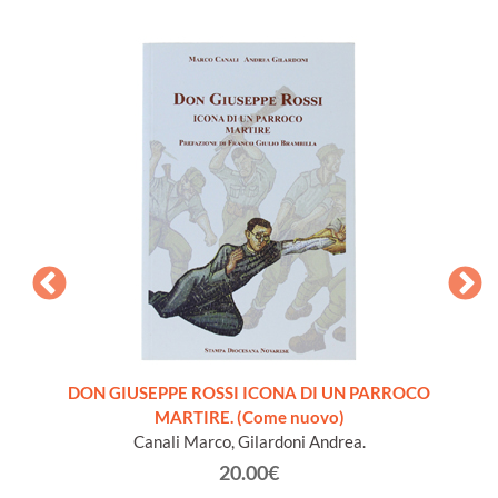
ra
DON GIUSEPPE ROSSI ICONA DI UN PARROCO
INTROD
 libro
MARTIRE. (Come nuovo)
S
Canali Marco, Gilardoni Andrea.
20.00€