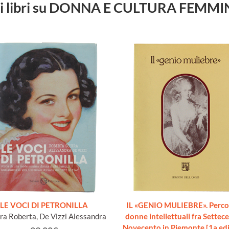
ri libri su DONNA E CULTURA FEMMI
LE VOCI DI PETRONILLA
IL «GENIO MULIEBRE». Percor
ra Roberta, De Vizzi Alessandra
donne intellettuali fra Settec
Novecento in Piemonte [1a edi