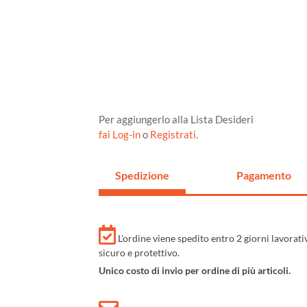
Per aggiungerlo alla Lista Desideri
fai Log-in
o
Registrati
.
Spedizione
Pagamento
L'ordine viene spedito entro 2 giorni lavorat
sicuro e protettivo.
Unico costo di invio per ordine di più articoli.