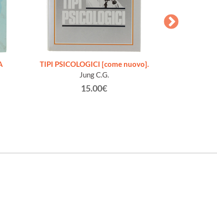
A
TIPI PSICOLOGICI [come nuovo].
TRATTATO 
Jung C.G.
Musat
15.00€