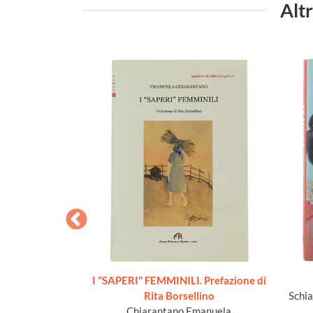
Alt
NNE ITALIANE
I "SAPERI" FEMMINILI. Prefazione di
elle giovinette.
Rita Borsellino
Schia
ovanni.
Chiarantano Emanuela