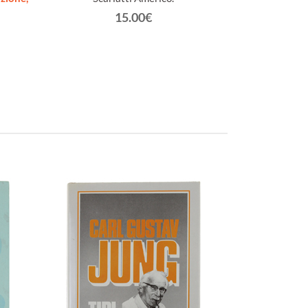
15.00€
Her