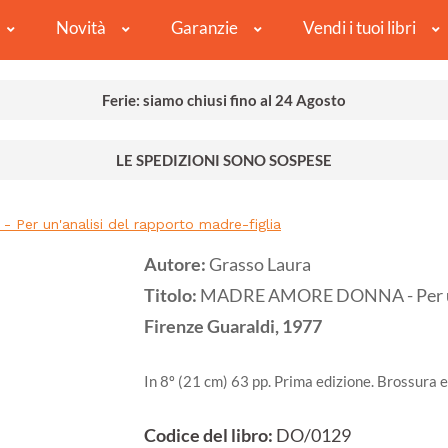
Novità
Garanzie
Vendi i tuoi libri
Ferie: siamo chiusi fino al 24 Agosto
LE SPEDIZIONI SONO SOSPESE
er un'analisi del rapporto madre-figlia
Autore:
Grasso Laura
Titolo:
MADRE AMORE DONNA - Per un'a
Firenze
Guaraldi,
1977
In 8º (21 cm) 63 pp. Prima edizione. Brossura ed
Codice del libro:
DO/0129