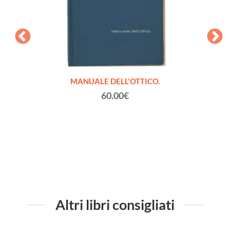
Fratelli
MANUALE DELL'OTTICO.
LA NA
rto)
60.00€
Altri libri consigliati