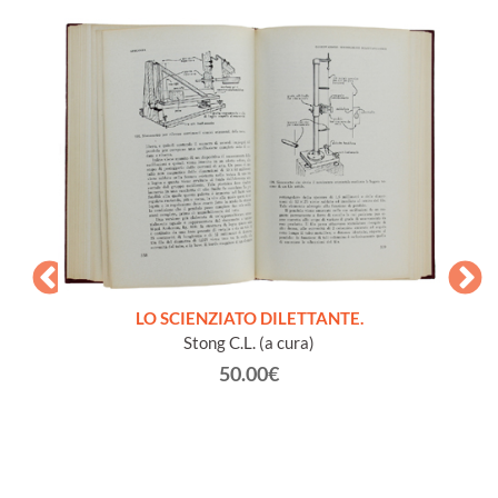
LO SCIENZIATO DILETTANTE.
Stong C.L. (a cura)
50.00€
à vari
GL
vaiolo).