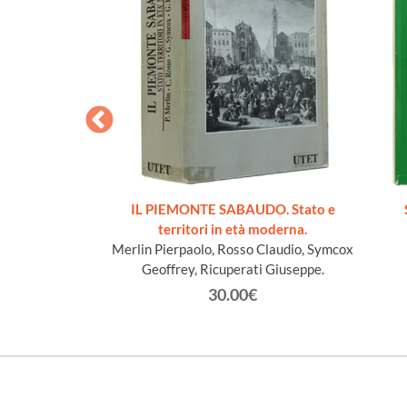
cueillis sur les
IL PIEMONTE SABAUDO. Stato e
Lys
territori in età moderna.
n Jacques
Merlin Pierpaolo, Rosso Claudio, Symcox
Geoffrey, Ricuperati Giuseppe.
€
30.00€