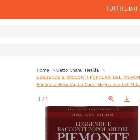
TUTTI I LIBRI
Home
Gatto Chanu Tersilla
LEGGENDE E RACCONTI POPOLARI DEL PIEMONTE. Stori
Eridano a Griselda, da Carlo Magno alla bell'Alda
1
/
1