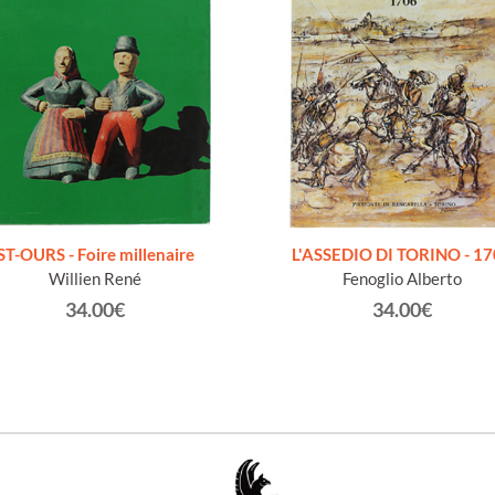
ST-OURS - Foire millenaire
L'ASSEDIO DI TORINO - 1
Willien René
Fenoglio Alberto
34.00€
34.00€