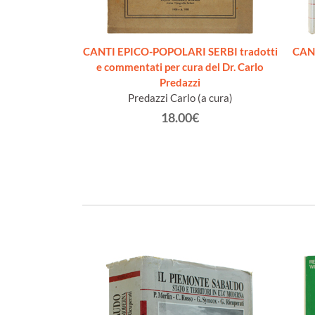
anni di tornei in
CANTI EPICO-POPOLARI SERBI tradotti
CAN
+ inglese)
e commentati per cura del Dr. Carlo
ultz Patricia.
Predazzi
Predazzi Carlo (a cura)
€
18.00€