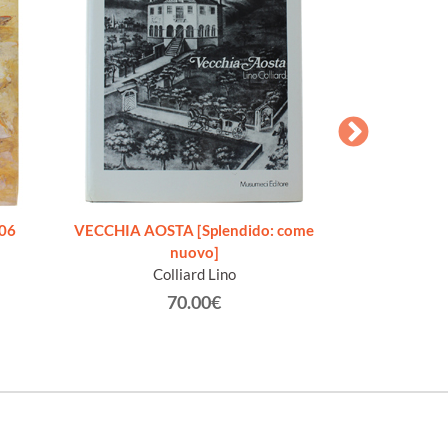
706
VECCHIA AOSTA [Splendido: come
O LA BELLA GIGO
nuovo]
Addio, mia bel
Colliard Lino
Racc
Gra
70.00€