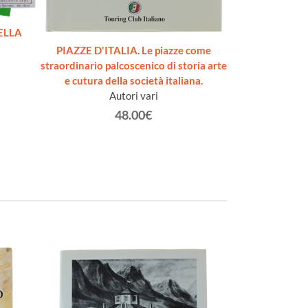
ELLA
PIAZZE D'ITALIA. Le piazze come
IL PAESA
straordinario palcoscenico di storia arte
ASTIGIANO: LA
e cutura della società italiana.
A
Autori vari
48.00€