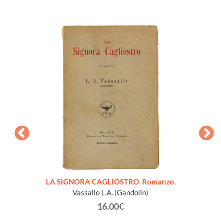
pleta.
LA SIGNORA CAGLIOSTRO. Romanzo.
PROFES
Vassallo L.A. (Gandolin)
16.00€