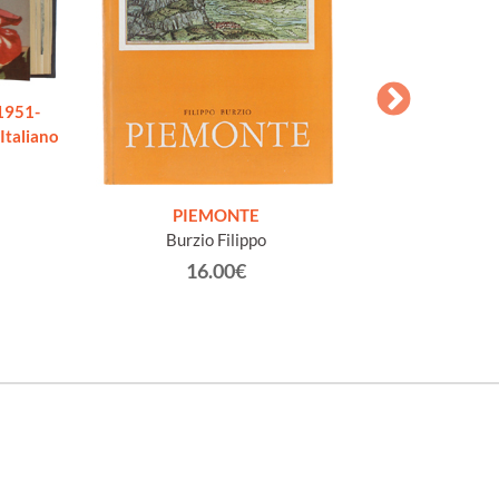
1951-
Italiano
IL VIAGGIO IN 
PIEMONTE
critiche, storiche
Burzio Filippo
di Firenze, Ro
16.00€
Sade, D.