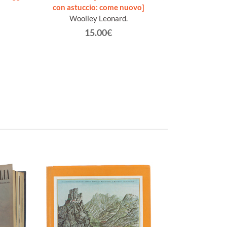
con astuccio: come nuovo]
[1a edi
Woolley Leonard.
Goe
15.00€