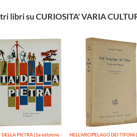
tri libri su CURIOSITA' VARIA CULT
 DELLA PIETRA [1a edizione -
NELL'ARCIPELAGO DEI TIFONI (