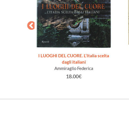
one illustrata da
I LUOGHI DEL CUORE. L'Italia scelta
i fototipiche
dagli italiani
tonio.
Ammiraglio Federica
0€
18.00€