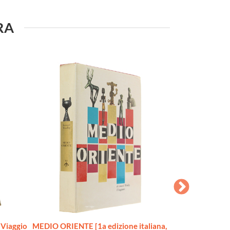
URA
Viaggio
MEDIO ORIENTE [1a edizione italiana,
INDIA. Cinquemil