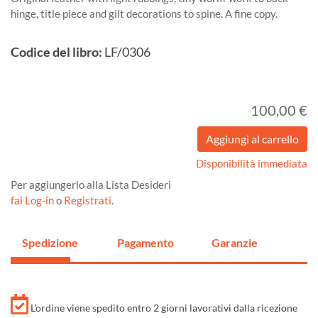
hinge, title piece and gilt decorations to spine. A fine copy.
Codice del libro:
LF/0306
100,00 €
Disponibilità immediata
Per aggiungerlo alla Lista Desideri
fai Log-in
o
Registrati
.
Spedizione
Pagamento
Garanzie
L'ordine viene spedito entro 2 giorni lavorativi dalla ricezione