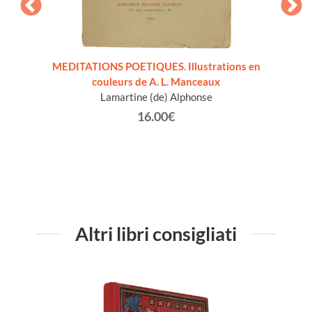
t de
MEDITATIONS POETIQUES. Illustrations en
SUPPL
couleurs de A. L. Manceaux
Förste
Lamartine (de) Alphonse
Mic
Mauri
16.00€
Altri libri consigliati