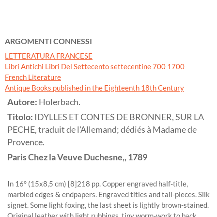
ARGOMENTI CONNESSI
LETTERATURA FRANCESE
Libri Antichi Libri Del Settecento settecentine 700 1700
French Literature
Antique Books published in the Eighteenth 18th Century
Autore:
Holerbach.
Titolo:
IDYLLES ET CONTES DE BRONNER, SUR LA
PECHE, traduit de l'Allemand; dédiés à Madame de
Provence.
Paris
Chez la Veuve Duchesne,,
1789
In 16° (15x8,5 cm) [8]218 pp. Copper engraved half-title,
marbled edges & endpapers. Engraved titles and tail-pieces. Silk
signet. Some light foxing, the last sheet is lightly brown-stained.
Original leather with light rubbings, tiny worm-work to back