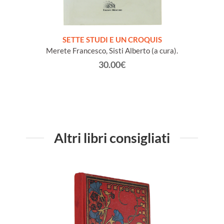
NA e
SETTE STUDI E UN CROQUIS
L
io Conte
Merete Francesco, Sisti Alberto (a cura).
30.00€
Altri libri consigliati