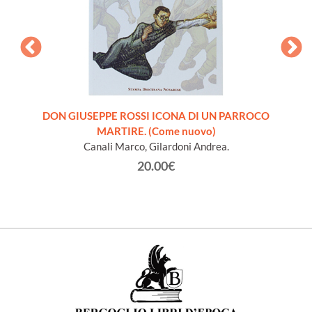
ra
DON GIUSEPPE ROSSI ICONA DI UN PARROCO
INTROD
 libro
MARTIRE. (Come nuovo)
S
Canali Marco, Gilardoni Andrea.
20.00€