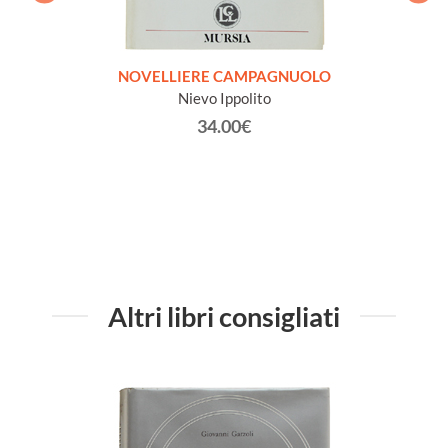
LE. A
NOVELLIERE CAMPAGNUOLO
COMM
Nievo Ippolito
MARTI
34.00€
Altri libri consigliati