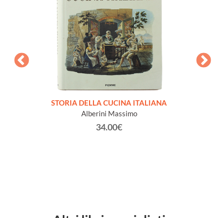
sta da
STORIA DELLA CUCINA ITALIANA
ETA
ini dei
Alberini Massimo
ana 26
34.00€