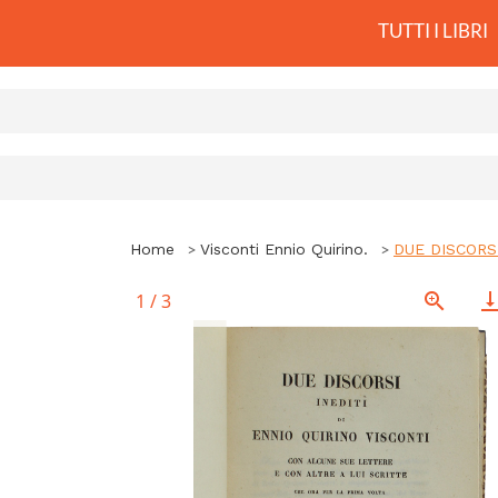
TUTTI I LIBRI
Home
Visconti Ennio Quirino.
DUE DISCORSI 
1
/
3