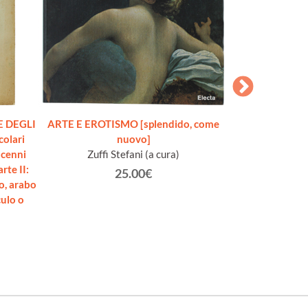
E DEGLI
ARTE E EROTISMO [splendido, come
BEFORE AND AF
colari
nuovo]
pelle d
 cenni
Zuffi Stefani (a cura)
Tosi M
rte II:
25.00€
no, arabo
culo o