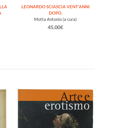
LLA
LEONARDO SCIASCIA VENT'ANNI
LA SCRITTURA 
A
DOPO.
prat
Motta Antonio (a cura)
L
45.00€