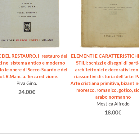
 DEL RESTAURO. Il restauro dei
ELEMENTI E CARATTERISTICH
ti nel sistema antico e moderno
STILI: schizzi e disegni di parti
o le opere di Secco-Suardo e del
architettonici e decorativi con
of. R.Mancia. Terza edizione.
riassuntivi di storia dell'arte. Pa
Piva Gino.
Arte cristiana primitiva, bizanti
moresco, romanico, gotico, si
24.00€
arabo normanno
Mestica Alfredo
18.00€