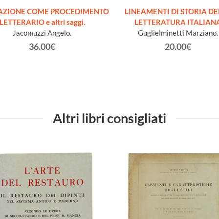
TAZIONE COME PROCEDIMENTO
LINEAMENTI DI STORIA DE
LETTERARIO e altri saggi.
LETTERATURA ITALIAN
Jacomuzzi Angelo.
Guglielminetti Marziano.
36.00€
20.00€
Altri libri consigliati