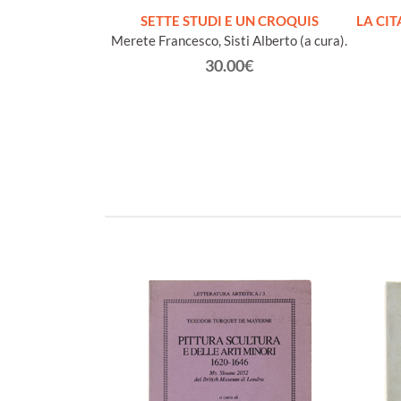
ETTERATURA
SETTE STUDI E UN CROQUIS
LA CI
IA. A cura di
Merete Francesco, Sisti Alberto (a cura).
 Elio Conte
30.00€
ancesco
€