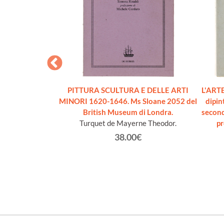
LLA MODERNITA'
PITTURA SCULTURA E DELLE ARTI
L'ARTE
[prima edizione -
MINORI 1620-1646. Ms Sloane 2052 del
dipin
vo]
British Museum di Londra.
second
lippe
Turquet de Mayerne Theodor.
pr
€
38.00€