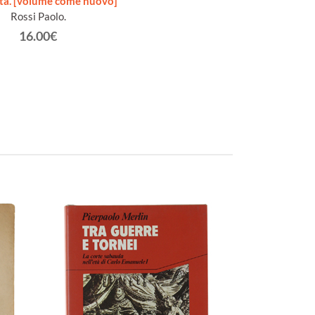
tà. [volume come nuovo]
Rossi Paolo.
16.00€