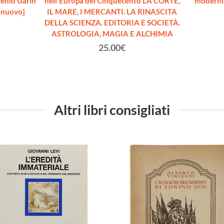
genio Garin
nell'Europa del Cinquecento LA CORTE,
moderni
 nuovo]
IL MARE, I MERCANTI. LA RINASCITA
DELLA SCIENZA. EDITORIA E SOCIETÀ.
ASTROLOGIA, MAGIA E ALCHIMIA
25.00€
Altri libri consigliati