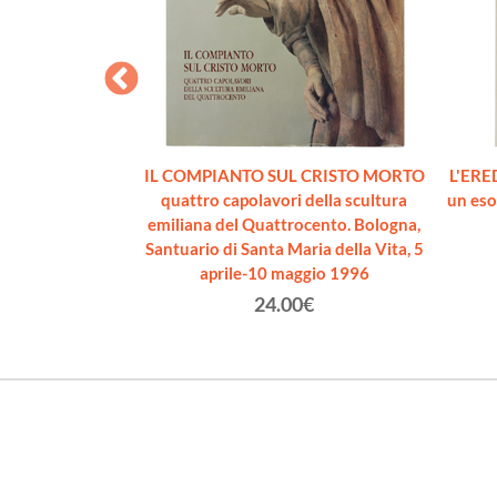
MANIA MODERNA
IL COMPIANTO SUL CRISTO MORTO
L'ERE
58.
quattro capolavori della scultura
un eso
lo
emiliana del Quattrocento. Bologna,
Santuario di Santa Maria della Vita, 5
€
aprile-10 maggio 1996
24.00€