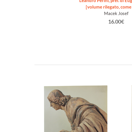
Leandro Perini, pref. di Eu
[volume rilegato, come
Macek Josef
16.00€