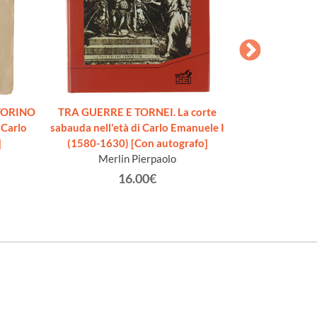
TORINO
TRA GUERRE E TORNEI. La corte
GIOCHI DI LU
 Carlo
sabauda nell'età di Carlo Emanuele I
lombardo nel S
]
(1580-1630) [Con autografo]
Colomb
Merlin Pierpaolo
16.00€