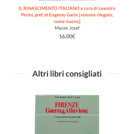
ernità.
IL RINASCIMENTO ITALIANO a cura di Leandro
IL TEM
Perini, pref. di Eugenio Garin [volume rilegato,
come nuovo]
Macek Josef
16.00€
Altri libri consigliati