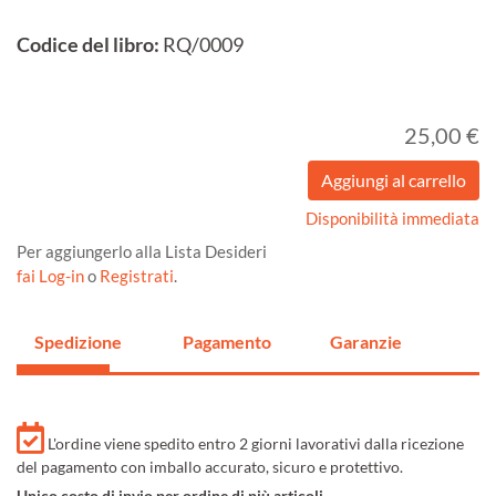
Codice del libro:
RQ/0009
25,00 €
Disponibilità immediata
Per aggiungerlo alla Lista Desideri
fai Log-in
o
Registrati
.
Spedizione
Pagamento
Garanzie
L'ordine viene spedito entro 2 giorni lavorativi dalla ricezione
del pagamento con imballo accurato, sicuro e protettivo.
Unico costo di invio per ordine di più articoli.