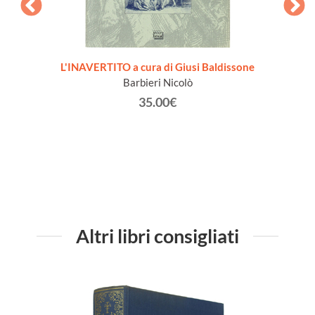
 [1a
L'INAVERTITO a cura di Giusi Baldissone
MADA
Barbieri Nicolò
Spada
aliffo
35.00€
eppe,
Altri libri consigliati