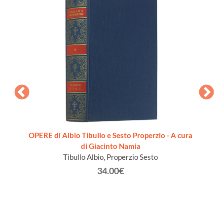
ecolo)
OPERE di Albio Tibullo e Sesto Properzio - A cura
I PO
di Giacinto Namia
e
Tibullo Albio, Properzio Sesto
34.00€