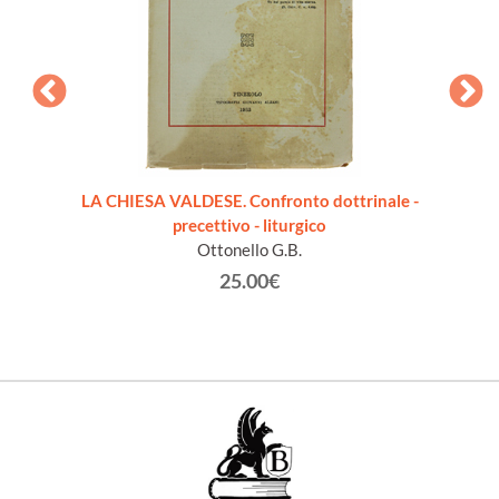
NISME.
LA CHIESA VALDESE. Confronto dottrinale -
L
rbéry
precettivo - liturgico
Ottonello G.B.
25.00€