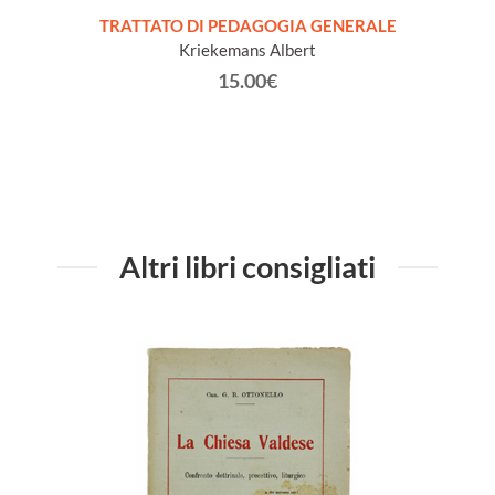
(co
l comune
TRATTATO DI PEDAGOGIA GENERALE
80
Kriekemans Albert
15.00€
Altri libri consigliati