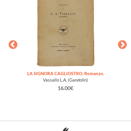
pleta.
LA SIGNORA CAGLIOSTRO. Romanzo.
PROFES
Vassallo L.A. (Gandolin)
16.00€