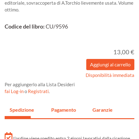
editoriale, sovraccoperta di A.Torchio lievemente usata. Volume
ottimo.
Codice del libro:
CU/9596
13,00 €
Disponibilità immediata
Per aggiungerlo alla Lista Desideri
fai Log-in
o
Registrati
.
Spedizione
Pagamento
Garanzie
L'ordine viene spedito entro 2 giorni lavorativi dalla ricezione