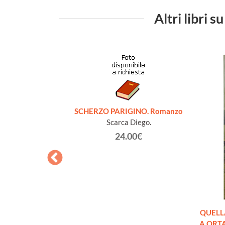
Altri libr
SCHERZO PARIGINO. Romanzo
Scarca Diego.
24.00€
omanzo
QUELL
 (principe)
A ORTA 