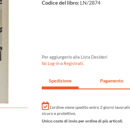
Codice del libro:
LN/2874
Per aggiungerlo alla Lista Desideri
fai Log-in
o
Registrati
.
Spedizione
Pagamento
L'ordine viene spedito entro 2 giorni lavorat
sicuro e protettivo.
Unico costo di invio per ordine di più articoli.