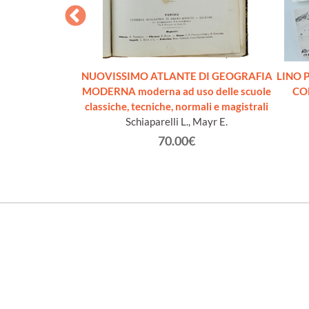
GEOGRAFICA
NUOVISSIMO ATLANTE DI GEOGRAFIA
LINO P
A-K) - Volume II
MODERNA moderna ad uso delle scuole
CO
classiche, tecniche, normali e magistrali
ari.
Schiaparelli L., Mayr E.
€
70.00€