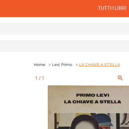
TUTTI I LIBRI
Home
Levi Primo
LA CHIAVE A STELLA
1
/
1