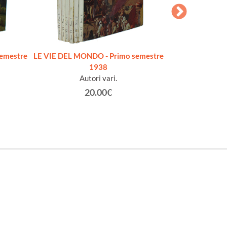
emestre
LE VIE DEL MONDO - Primo semestre
CARTE DI VIAG
1938
L'Africa, Gerusa
Autori vari.
Baldissone 
20.00€