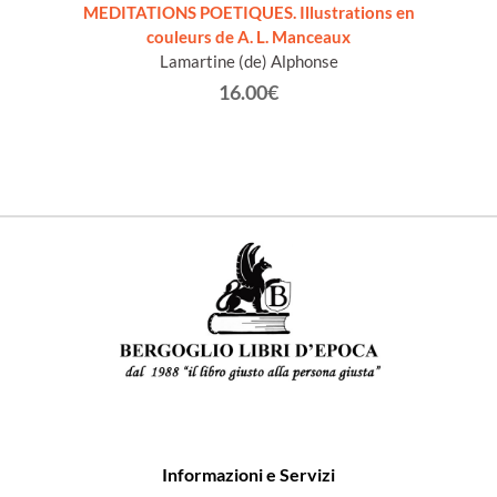
t de
MEDITATIONS POETIQUES. Illustrations en
SUPPL
couleurs de A. L. Manceaux
Förste
Lamartine (de) Alphonse
Mic
Mauri
16.00€
Informazioni e Servizi