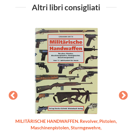
Altri libri consigliati
a delle
MILITÄRISCHE HANDWAFFEN. Revolver, Pistolen,
L'ARTIG
Maschinenpistolen, Sturmgewehre,