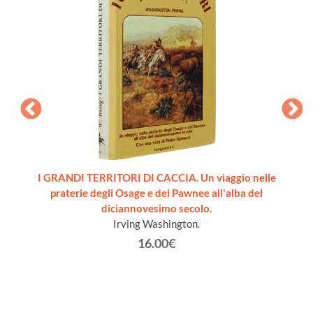
i per la
I GRANDI TERRITORI DI CACCIA. Un viaggio nelle
CANI
monio
praterie degli Osage e dei Pawnee all'alba del
diciannovesimo secolo.
Irving Washington.
16.00€