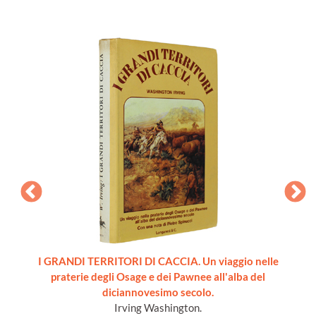
i per la
I GRANDI TERRITORI DI CACCIA. Un viaggio nelle
CANI
monio
praterie degli Osage e dei Pawnee all'alba del
diciannovesimo secolo.
Irving Washington.