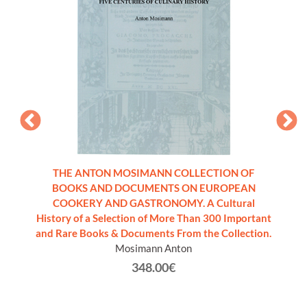
A.
THE ANTON MOSIMANN COLLECTION OF
BOOKS AND DOCUMENTS ON EUROPEAN
COOKERY AND GASTRONOMY. A Cultural
History of a Selection of More Than 300 Important
and Rare Books & Documents From the Collection.
Mosimann Anton
348.00€