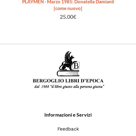
n. 5 /
PLAYMEN - Marzo 1985: Donatella Damianii
PLAY
[come nuovo]
25.00€
Informazioni e Servizi
Feedback