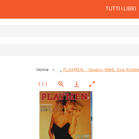
TUTTI I LIBRI
Home
PLAYMEN - Giugno 1986: Eva Robbi
1
/
1