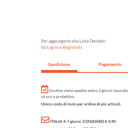
Per aggiungerlo alla Lista Desideri
fai Log-in
o
Registrati
.
Spedizione
Pagamento
L'ordine viene spedito entro 2 giorni lavorat
sicuro e protettivo.
Unico costo di invio per ordine di più articoli.
ITALIA 4-7 giorni: STANDARD € 4,90