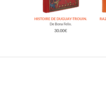
S FIGURES
HISTOIRE DE DUGUAY-TROUIN.
RAZ
'HOMMES ED
De Bona Felix.
e et technique
30.00€
roz Edmond.
0€