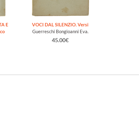
AESOPI PH
FABULAE quo
TA E
VOCI DAL SILENZIO. Versi
page
ico
Guerreschi Bongioanni Eva.
45.00€