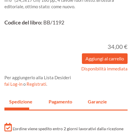
In 8º (24,5x17 cm) 160 pp., 4 tavole fuori testo. Brossura
editoriale, ottimo stato: come nuovo.
Codice del libro:
BB/1192
34,00 €
Disponibilità immediata
Per aggiungerlo alla Lista Desideri
fai Log-in
o
Registrati
.
Spedizione
Pagamento
Garanzie
L'ordine viene spedito entro 2 giorni lavorativi dalla ricezione