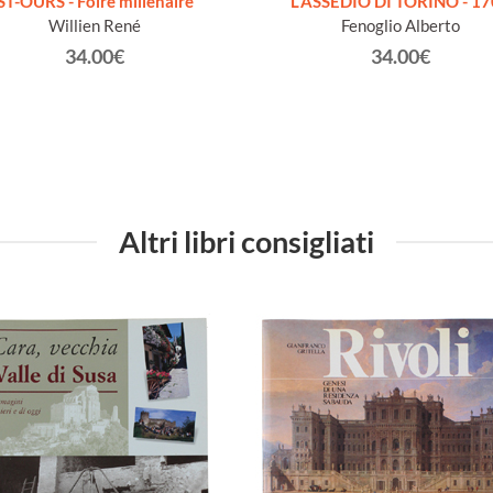
ST-OURS - Foire millenaire
L'ASSEDIO DI TORINO - 1
Willien René
Fenoglio Alberto
34.00€
34.00€
Altri libri consigliati