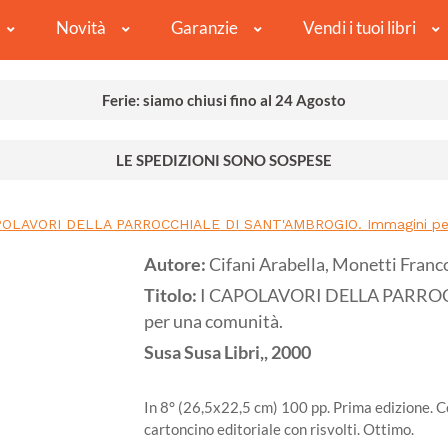
Novità
Garanzie
Vendi i tuoi libri
Ferie: siamo chiusi fino al 24 Agosto
LE SPEDIZIONI SONO SOSPESE
POLAVORI DELLA PARROCCHIALE DI SANT'AMBROGIO. Immagini per
Autore:
Cifani Arabella, Monetti Franc
Titolo:
I CAPOLAVORI DELLA PARROC
per una comunità.
Susa
Susa Libri,,
2000
In 8° (26,5x22,5 cm) 100 pp. Prima edizione. C
cartoncino editoriale con risvolti. Ottimo.