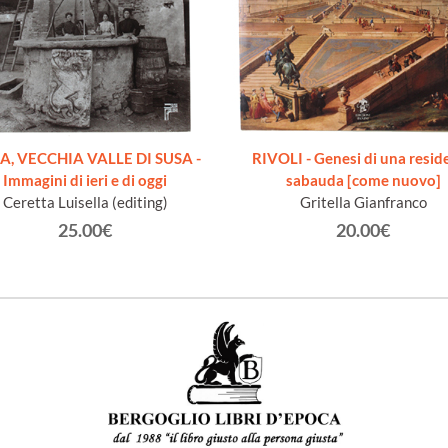
A, VECCHIA VALLE DI SUSA -
RIVOLI - Genesi di una resid
Immagini di ieri e di oggi
sabauda [come nuovo]
Ceretta Luisella (editing)
Gritella Gianfranco
25.00€
20.00€