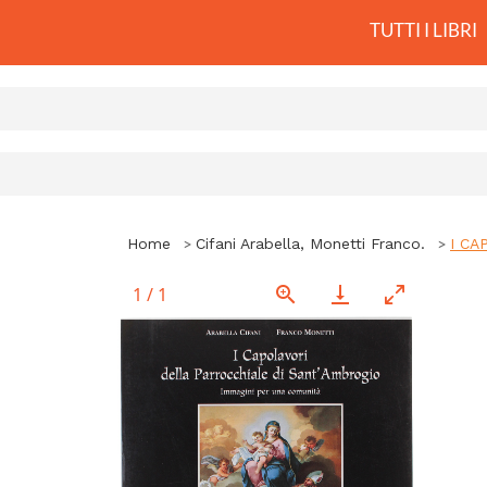
TUTTI I LIBRI
Home
Cifani Arabella, Monetti Franco.
I CA
1
/
1