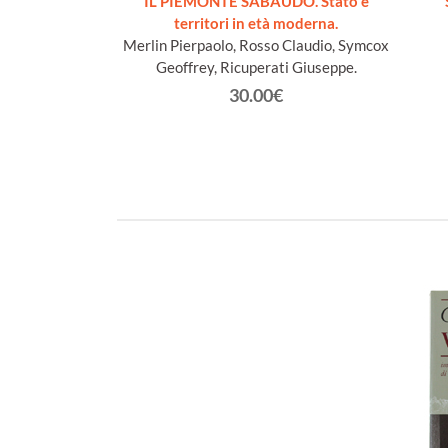
cueillis sur les
IL PIEMONTE SABAUDO. Stato e
Lys
territori in età moderna.
n Jacques
Merlin Pierpaolo, Rosso Claudio, Symcox
Geoffrey, Ricuperati Giuseppe.
€
30.00€