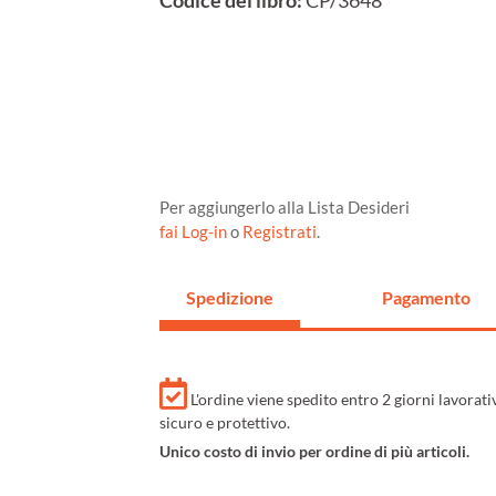
Codice del libro:
CP/3648
Per aggiungerlo alla Lista Desideri
fai Log-in
o
Registrati
.
Spedizione
Pagamento
L'ordine viene spedito entro 2 giorni lavorat
sicuro e protettivo.
Unico costo di invio per ordine di più articoli.