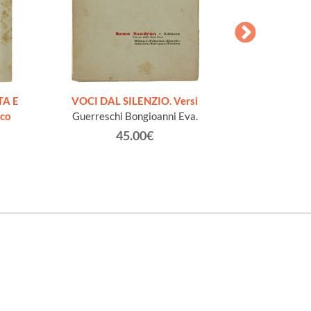
AESOPI PH
FABULAE quo
TA E
VOCI DAL SILENZIO. Versi
page
ico
Guerreschi Bongioanni Eva.
45.00€