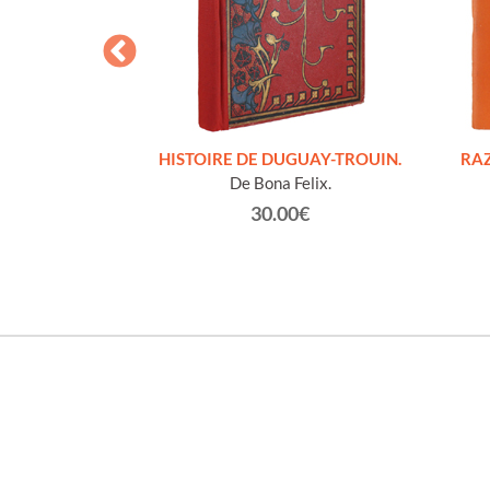
S FIGURES
HISTOIRE DE DUGUAY-TROUIN.
RAZ
'HOMMES ED
De Bona Felix.
e et technique
30.00€
roz Edmond.
0€