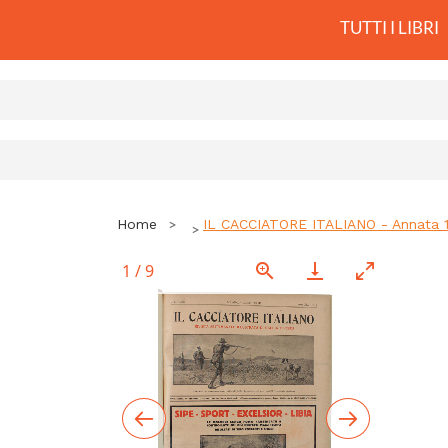
TUTTI I LIBRI
Home
IL CACCIATORE ITALIANO - Annata 
1
/
9