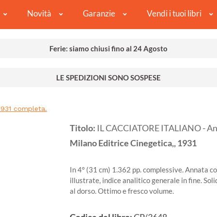
Novità
Garanzie
Vendi i tuoi libri
Ferie: siamo chiusi fino al 24 Agosto
LE SPEDIZIONI SONO SOSPESE
1931 completa.
Titolo:
IL CACCIATORE ITALIANO - Ann
Milano
Editrice Cinegetica,,
1931
In 4° (31 cm) 1.362 pp. complessive. Annata com
illustrate, indice analitico generale in fine. Sol
al dorso. Ottimo e fresco volume.