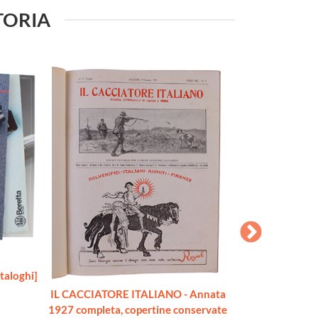
ATORIA
aloghi]
IL CACCIATORE ITALIANO - Annata
DEUTSCHE
1927 completa, copertine conservate
M