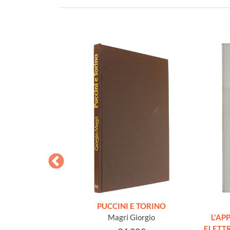
A MUSICA.
PUCCINI E TORINO
tica con ampie
Magri Giorgio
L'AP
ografiche
ELETTR