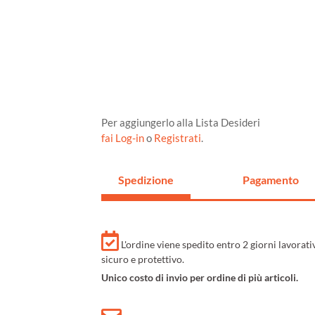
Per aggiungerlo alla Lista Desideri
fai Log-in
o
Registrati
.
Spedizione
Pagamento
L'ordine viene spedito entro 2 giorni lavorat
sicuro e protettivo.
Unico costo di invio per ordine di più articoli.