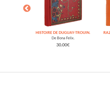
S FIGURES
HISTOIRE DE DUGUAY-TROUIN.
RAZ
'HOMMES ED
De Bona Felix.
e et technique
30.00€
roz Edmond.
0€