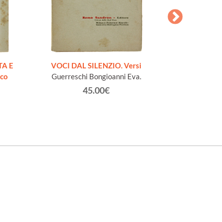
AESOPI PH
FABULAE quo
TA E
VOCI DAL SILENZIO. Versi
page
ico
Guerreschi Bongioanni Eva.
45.00€