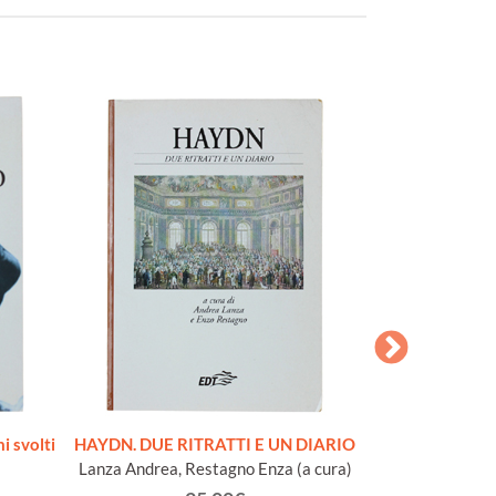
 svolti
HAYDN. DUE RITRATTI E UN DIARIO
G.S.BACH. 
Lanza Andrea, Restagno Enza (a cura)
Schwe