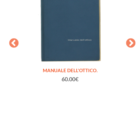
Fratelli
MANUALE DELL'OTTICO.
LA NA
rto)
60.00€