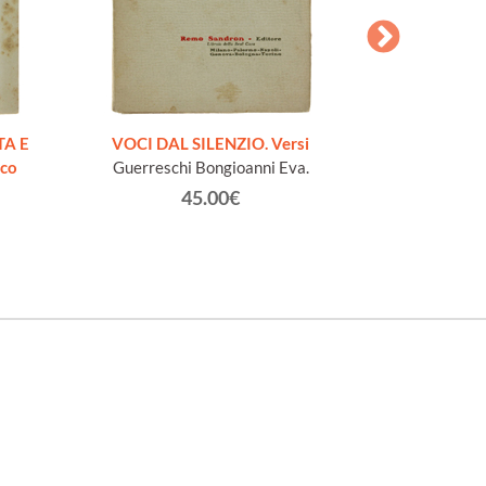
AESOPI PH
FABULAE quo
TA E
VOCI DAL SILENZIO. Versi
page
ico
Guerreschi Bongioanni Eva.
45.00€