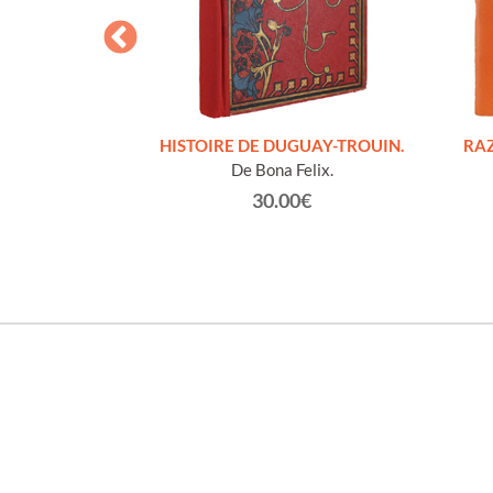
S FIGURES
HISTOIRE DE DUGUAY-TROUIN.
RAZ
'HOMMES ED
De Bona Felix.
e et technique
30.00€
roz Edmond.
0€