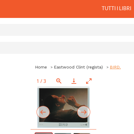
TUTTI I LIBRI
Home
Eastwood Clint (regista)
BIRD.
1
/
3