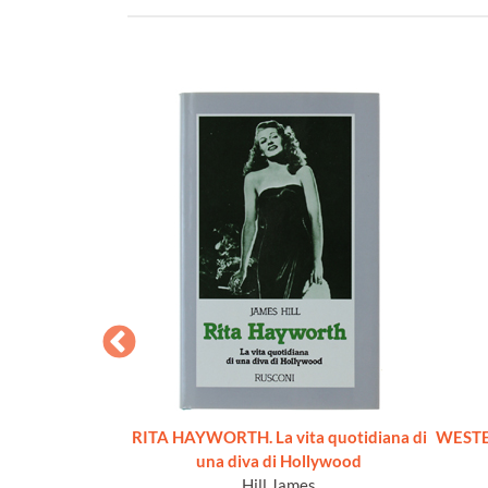
ta Anno XIV - N.
RITA HAYWORTH. La vita quotidiana di
WESTER
 (LE SCARPE AL
una diva di Hollywood
Hill James