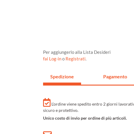
Per aggiungerlo alla Lista Desideri
fai Log-in
o
Registrati
.
Spedizione
Pagamento
L'ordine viene spedito entro 2 giorni lavorat
sicuro e protettivo.
Unico costo di invio per ordine di più articoli.