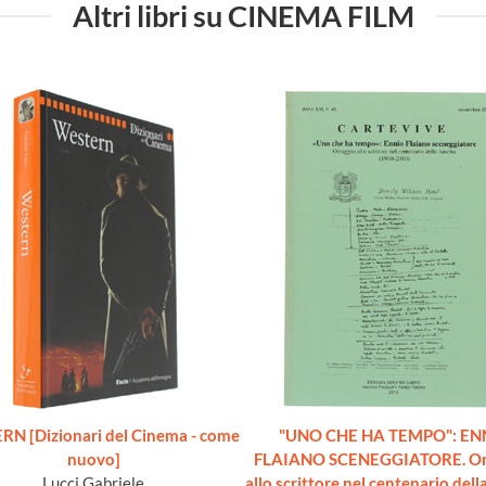
Altri libri su CINEMA FILM
N [Dizionari del Cinema - come
"UNO CHE HA TEMPO": EN
nuovo]
FLAIANO SCENEGGIATORE. O
Lucci Gabriele
allo scrittore nel centenario dell