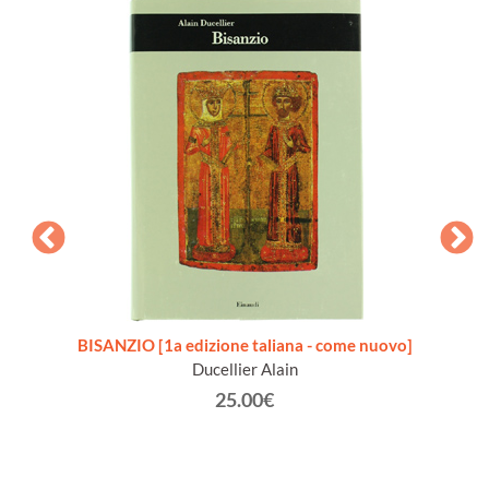
Annata
BISANZIO [1a edizione taliana - come nuovo]
IL G
Ducellier Alain
25.00€