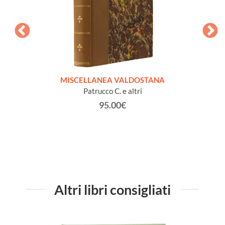
GLIO
MISCELLANEA VALDOSTANA
VECCH
ELLA
Patrucco C. e altri
95.00€
Altri libri consigliati