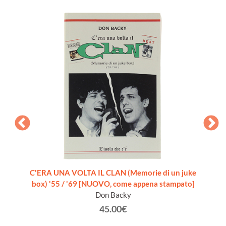
imo.
C'ERA UNA VOLTA IL CLAN (Memorie di un juke
BOB 
box) '55 / '69 [NUOVO, come appena stampato]
Don Backy
45.00€