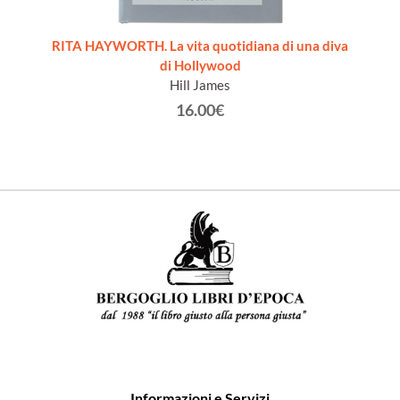
8-19: 1
RITA HAYWORTH. La vita quotidiana di una diva
WESTE
di Hollywood
Hill James
16.00€
Informazioni e Servizi