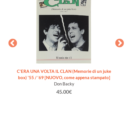
zone-
C'ERA UNA VOLTA IL CLAN (Memorie di un juke
BOB 
box) '55 / '69 [NUOVO, come appena stampato]
Don Backy
45.00€