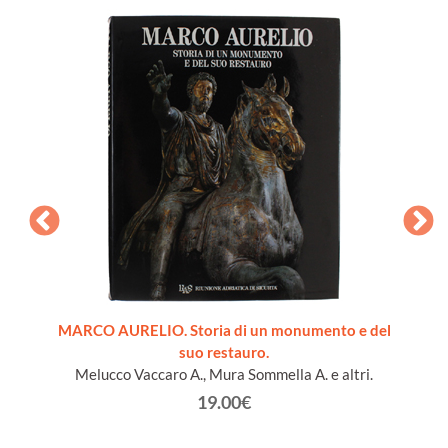
nomia,
MARCO AURELIO. Storia di un monumento e del
STO
suo restauro.
Melucco Vaccaro A., Mura Sommella A. e altri.
19.00€