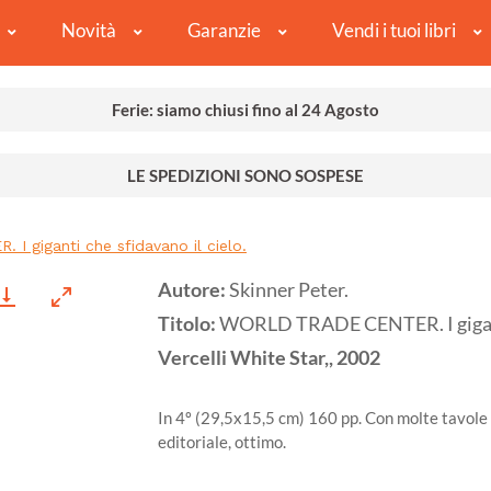
Novità
Garanzie
Vendi i tuoi libri
Ferie: siamo chiusi fino al 24 Agosto
LE SPEDIZIONI SONO SOSPESE
 giganti che sfidavano il cielo.
Autore:
Skinner Peter.
Titolo:
WORLD TRADE CENTER. I giganti 
Vercelli
White Star,,
2002
In 4º (29,5x15,5 cm) 160 pp. Con molte tavole 
editoriale, ottimo.