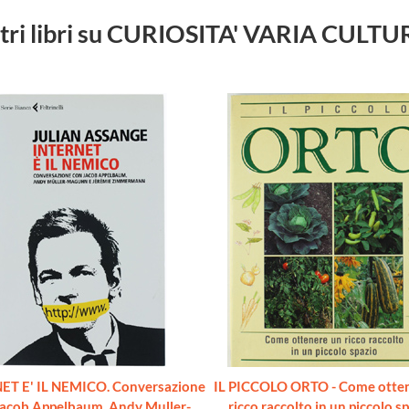
tri libri su CURIOSITA' VARIA CULT
ET E' IL NEMICO. Conversazione
IL PICCOLO ORTO - Come otte
Jacob Appelbaum, Andy Muller-
ricco raccolto in un piccolo sp