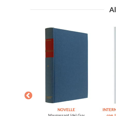
Al
 E ALTRE OPERE
NOVELLE
INTERN
o volume, come
Maupassant (de) Guy
con 