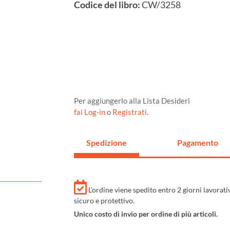
Codice del libro:
CW/3258
Per aggiungerlo alla Lista Desideri
fai Log-in
o
Registrati
.
Spedizione
Pagamento
L'ordine viene spedito entro 2 giorni lavorat
sicuro e protettivo.
Unico costo di invio per ordine di più articoli.