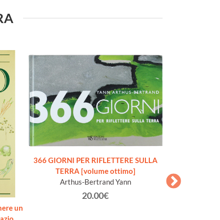
URA
366 GIORNI PER RIFLETTERE SULLA
TERRA [volume ottimo]
Arthus-Bertrand Yann
20.00€
nere un
ENCICLOPEDI
azio.
DELLA MECCANIC