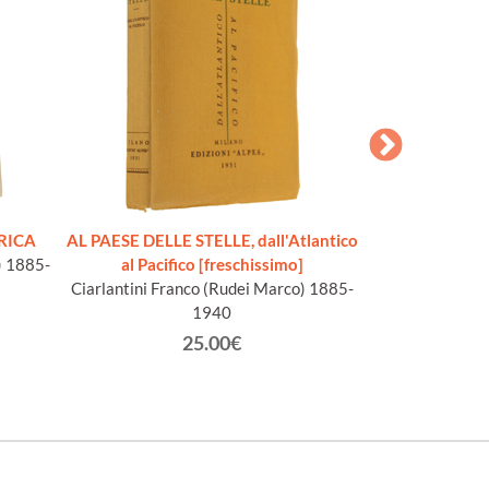
RICA
AL PAESE DELLE STELLE, dall'Atlantico
LA CONDIZIO
) 1885-
al Pacifico [freschissimo]
Autobiografie d
Ciarlantini Franco (Rudei Marco) 1885-
Stati Un
1940
Armellin
25.00€