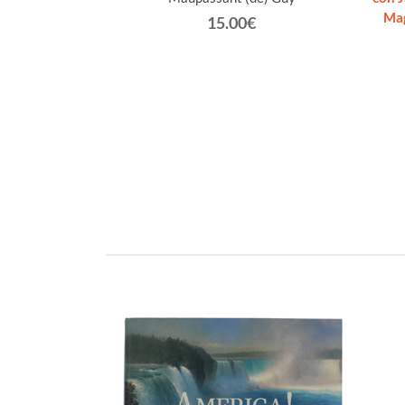
]
Ma
15.00€
eppe.
€