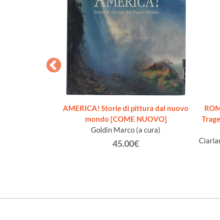
AS.
AMERICA! Storie di pittura dal nuovo
ROM
io.
mondo [COME NUOVO]
Trage
Goldin Marco (a cura)
€
Ciarla
45.00€