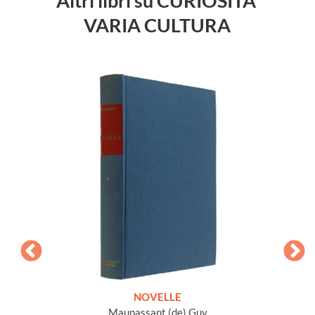
Altri libri su CURIOSITA'
VARIA CULTURA
ETICHE
NOVELLE
INTE
Maupassant (de) Guy
Jacob 