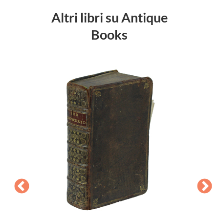
Altri libri su Antique
Books
ISTRA
intorn