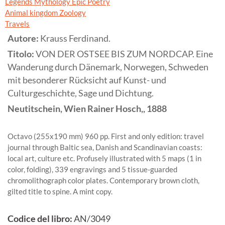
Legends Mythology Epic Poetry
Animal kingdom Zoology
Travels
Autore:
Krauss Ferdinand.
Titolo:
VON DER OSTSEE BIS ZUM NORDCAP. Eine
Wanderung durch Dänemark, Norwegen, Schweden
mit besonderer Rücksicht auf Kunst- und
Culturgeschichte, Sage und Dichtung.
Neutitschein, Wien
Rainer Hosch,,
1888
Octavo (255x190 mm) 960 pp. First and only edition: travel
journal through Baltic sea, Danish and Scandinavian coasts:
local art, culture etc. Profusely illustrated with 5 maps (1 in
color, folding), 339 engravings and 5 tissue-guarded
chromolithograph color plates. Contemporary brown cloth,
gilted title to spine. A mint copy.
Codice del libro:
AN/3049