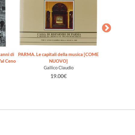
FON
Dall'Acqua Marzio
anni di
PARMA. Le capitali della musica [COME
 Val Ceno
NUOVO]
Gallico Claudio
19.00€