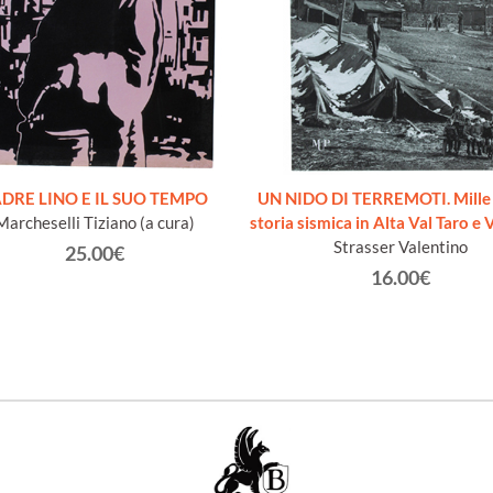
DRE LINO E IL SUO TEMPO
UN NIDO DI TERREMOTI. Mille 
Marcheselli Tiziano (a cura)
storia sismica in Alta Val Taro e
Strasser Valentino
25.00€
16.00€