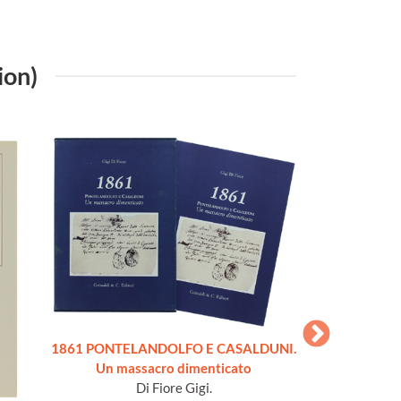
ion)
1861 PONTELANDOLFO E CASALDUNI.
CUST
Un massacro dimenticato
Poll
Di Fiore Gigi.