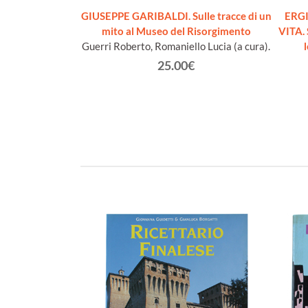
ONTESSA MAFFEI
GIUSEPPE GARIBALDI. Sulle tracce di un
ERGI
legatura]
mito al Museo del Risorgimento
VITA. 
faello
Guerri Roberto, Romaniello Lucia (a cura).
€
25.00€