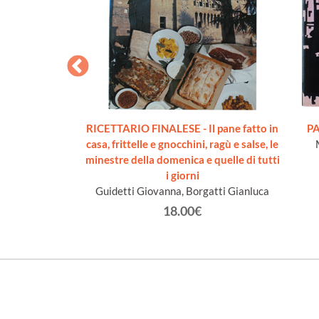
IERA CUCINA
RICETTARIO FINALESE - Il pane fatto in
PA
 come nuovo]
casa, frittelle e gnocchini, ragù e salse, le
rado.
minestre della domenica e quelle di tutti
i giorni
€
Guidetti Giovanna, Borgatti Gianluca
18.00€